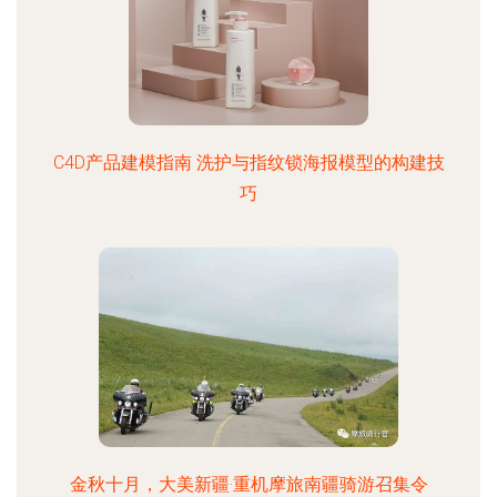
C4D产品建模指南 洗护与指纹锁海报模型的构建技
巧
金秋十月，大美新疆·重机摩旅南疆骑游召集令