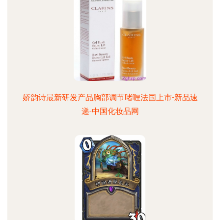
娇韵诗最新研发产品胸部调节啫喱法国上市-新品速
递-中国化妆品网