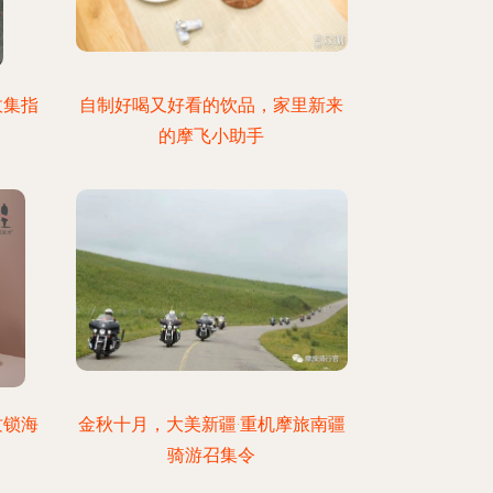
收集指
自制好喝又好看的饮品，家里新来
的摩飞小助手
纹锁海
金秋十月，大美新疆·重机摩旅南疆
骑游召集令