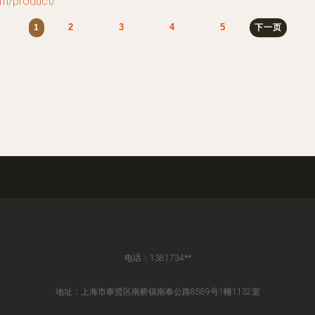
/product/
2
3
4
5
1
下一页
电话：1381734**
地址：上海市奉贤区南桥镇南奉公路8589号1幢1132室