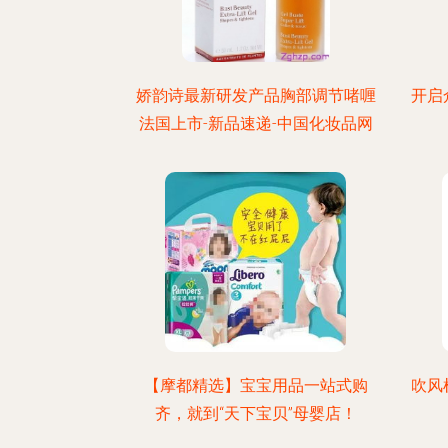
娇韵诗最新研发产品胸部调节啫喱
开启
法国上市-新品速递-中国化妆品网
【摩都精选】宝宝用品一站式购
吹风
齐，就到“天下宝贝”母婴店！