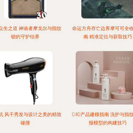
众生之道 神谕者摩戈尔与指纹
命运方舟存亡边界摩可可全
锁的守护结界
南 精准定位与获取技巧
机 风干秀发与设计之美的精致
C4D产品建模指南 洗护与指
碰撞
报模型的构建技巧