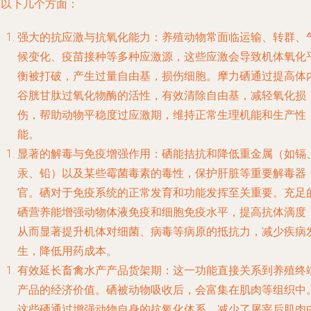
在以下几个方面：
强大的抗应激与抗氧化能力
：养殖动物常面临运输、转群、
候变化、疫苗接种等多种应激源，这些应激会导致机体氧化
衡被打破，产生过量自由基，损伤细胞。摩力硒通过提高体
谷胱甘肽过氧化物酶的活性，有效清除自由基，减轻氧化损
伤，帮助动物平稳度过应激期，维持正常生理机能和生产性
能。
显著的解毒与免疫增强作用
：硒能拮抗和降低重金属（如镉
汞、铅）以及某些霉菌毒素的毒性，保护肝脏等重要解毒器
官。硒对于免疫系统的正常发育和功能发挥至关重要。充足
硒营养能增强动物体液免疫和细胞免疫水平，提高抗体滴度
从而显著提升机体对细菌、病毒等病原的抵抗力，减少疾病
生，降低用药成本。
有效延长畜禽水产产品货架期
：这一功能直接关系到养殖终
产品的经济价值。硒被动物吸收后，会富集在肌肉等组织中
这些硒通过增强动物自身的抗氧化体系，减少了屠宰后肌肉