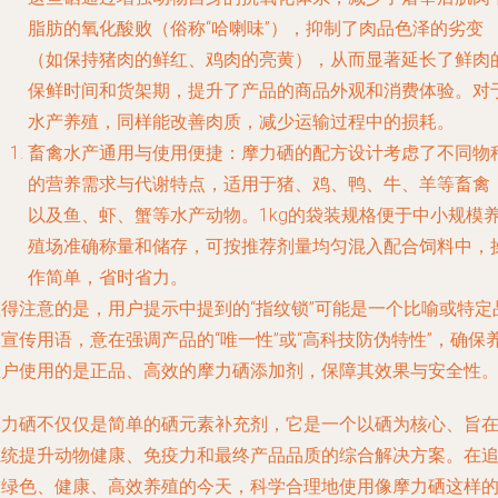
脂肪的氧化酸败（俗称“哈喇味”），抑制了肉品色泽的劣变
（如保持猪肉的鲜红、鸡肉的亮黄），从而显著延长了鲜肉
保鲜时间和货架期，提升了产品的商品外观和消费体验。对
水产养殖，同样能改善肉质，减少运输过程中的损耗。
畜禽水产通用与使用便捷
：摩力硒的配方设计考虑了不同物
的营养需求与代谢特点，适用于猪、鸡、鸭、牛、羊等畜禽
以及鱼、虾、蟹等水产动物。1kg的袋装规格便于中小规模
殖场准确称量和储存，可按推荐剂量均匀混入配合饲料中，
作简单，省时省力。
值得注意的是，用户提示中提到的“指纹锁”可能是一个比喻或特定
宣传用语，意在强调产品的“唯一性”或“高科技防伪特性”，确保
殖户使用的是正品、高效的摩力硒添加剂，保障其效果与安全性
摩力硒不仅仅是简单的硒元素补充剂，它是一个以硒为核心、旨
系统提升动物健康、免疫力和最终产品品质的综合解决方案。在
求绿色、健康、高效养殖的今天，科学合理地使用像摩力硒这样