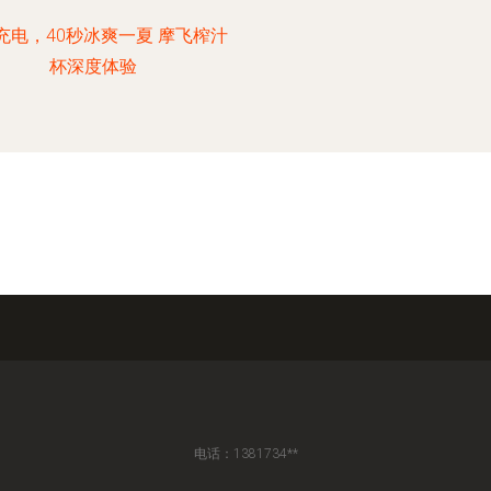
充电，40秒冰爽一夏 摩飞榨汁
杯深度体验
电话：1381734**