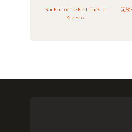
Rail Firm on the Fast Track to
无线
Success