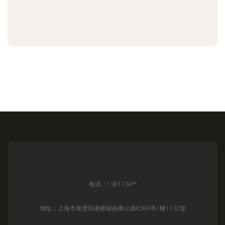
电话：1381734**
地址：上海市奉贤区南桥镇南奉公路8589号1幢1132室