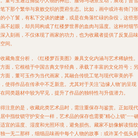
值。董可玉通过捕捉小人物的神态、服饰与场景互动，展现了曹
芹笔下那个繁华与衰败交织的贾府生态。比如，画中或许有倚门
望的小丫鬟，有私下交谈的嬷嬷，或是在角落忙碌的杂役，这些
象虽不起眼，却共同构成了红楼梦世界的血肉与温度。这种对细
的深入刻画，不仅体现了画家的功力，也为收藏者提供了反复品
的空间。
从收藏角度分析，《红楼梦百美图》兼具文化内涵与艺术稀缺性
一方面，它根植于中国古典文学经典，承载了丰富的文化符号；
一方面，董可玉作为当代画家，其融合传统工笔与现代审美的手
法，使得作品在传承中不乏新意。尤其对于关注“边缘人物”的呈现
这在同类题材中较为罕见，提升了作品的独特性与升值潜力。
值得注意的是，收藏此类艺术品时，需注重保存与鉴赏。正如现
家居中指纹锁守护安全一样，艺术品的保存也需要“精心上锁”——
保适宜的温度、湿度和光照环境，避免损伤。藏家不妨像解读指
的独一无二那样，细细品味画中每个人物的故事：或许某个低头