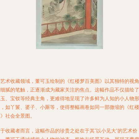
在艺术收藏领域，董可玉绘制的《红楼梦百美图》以其独特的视
与细腻的笔触，正逐渐成为藏家关注的焦点。这幅作品不仅描绘
黛玉、宝钗等经典主角，更难得地呈现了许多鲜为人知的小人物
象，如丫鬟、婆子、小厮等，使得整幅画卷如同一部微缩的《红
梦》社会全景图。
对于收藏者而言，这幅作品的珍贵之处在于其“以小见大”的艺术价