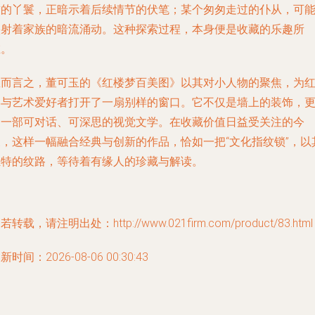
绣的丫鬟，正暗示着后续情节的伏笔；某个匆匆走过的仆从，可
映射着家族的暗流涌动。这种探索过程，本身便是收藏的乐趣所
在。
总而言之，董可玉的《红楼梦百美图》以其对小人物的聚焦，为
学与艺术爱好者打开了一扇别样的窗口。它不仅是墙上的装饰，
是一部可对话、可深思的视觉文学。在收藏价值日益受关注的今
天，这样一幅融合经典与创新的作品，恰如一把“文化指纹锁”，以
独特的纹路，等待着有缘人的珍藏与解读。
若转载，请注明出处：http://www.021firm.com/product/83.html
新时间：2026-08-06 00:30:43