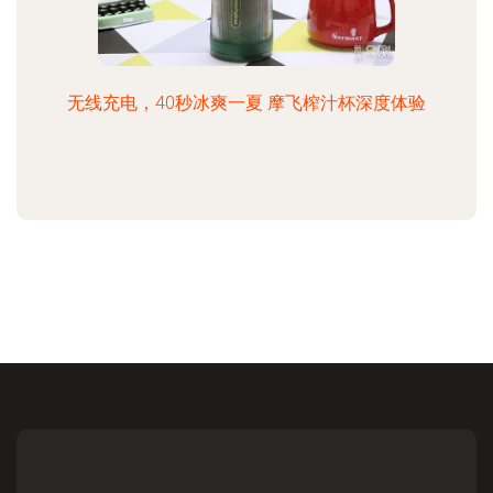
无线充电，40秒冰爽一夏 摩飞榨汁杯深度体验