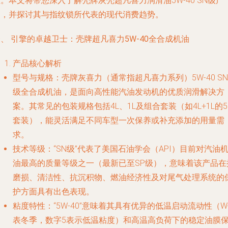
。本文将带您深入了解壳牌灰壳超凡喜力润滑油5W-40 SN级产
品，并探讨其与指纹锁所代表的现代消费趋势。
、 引擎的卓越卫士：壳牌超凡喜力5W-40全合成机油
产品核心解析
型号与规格
：壳牌灰喜力（通常指超凡喜力系列）5W-40 SN
级全合成机油，是面向高性能汽油发动机的优质润滑解决方
案。其常见的包装规格包括4L、1L及组合套装（如4L+1L的5
套装），能灵活满足不同车型一次保养或补充添加的用量需
求。
技术等级
：“SN级”代表了美国石油学会（API）目前对汽油
油最高的质量等级之一（最新已至SP级），意味着该产品在
磨损、清洁性、抗沉积物、燃油经济性及对尾气处理系统的
护方面具有出色表现。
粘度特性
：“5W-40”意味着其具有优异的低温启动流动性（
表冬季，数字5表示低温粘度）和高温高负荷下的稳定油膜