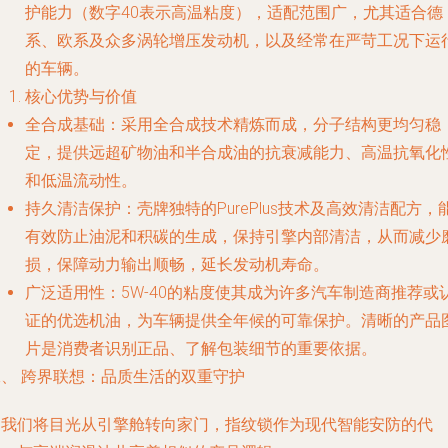
护能力（数字40表示高温粘度），适配范围广，尤其适合德
系、欧系及众多涡轮增压发动机，以及经常在严苛工况下运
的车辆。
核心优势与价值
全合成基础
：采用全合成技术精炼而成，分子结构更均匀稳
定，提供远超矿物油和半合成油的抗衰减能力、高温抗氧化
和低温流动性。
持久清洁保护
：壳牌独特的PurePlus技术及高效清洁配方，
有效防止油泥和积碳的生成，保持引擎内部清洁，从而减少
损，保障动力输出顺畅，延长发动机寿命。
广泛适用性
：5W-40的粘度使其成为许多汽车制造商推荐或
证的优选机油，为车辆提供全年候的可靠保护。清晰的
产品
片
是消费者识别正品、了解包装细节的重要依据。
二、 跨界联想：品质生活的双重守护
当我们将目光从引擎舱转向家门，
指纹锁
作为现代智能安防的代