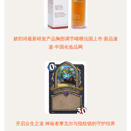
娇韵诗最新研发产品胸部调节啫喱法国上市-新品速
递-中国化妆品网
开启众生之道 神谕者摩戈尔与指纹锁的守护结界